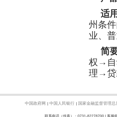
适
州条件
业、普
简
权→自
理→贷
中国政府网
中国人民银行
国家金融监督管理总
|
|
联系电话（传真）：0731-82278700 | 