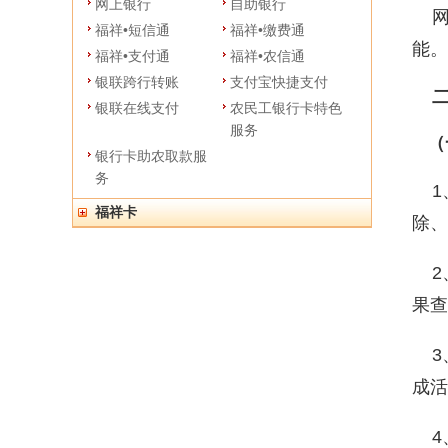
网上银行
自助银行
网
福祥•短信通
福祥•缴费通
能。
福祥•支付通
福祥•农信通
银联跨行转账
支付宝快捷支付
二
银联在线支付
农民工银行卡特色
服务
（
银行卡助农取款服
务
1、
福祥卡
除、
2
果查
3
成活
4