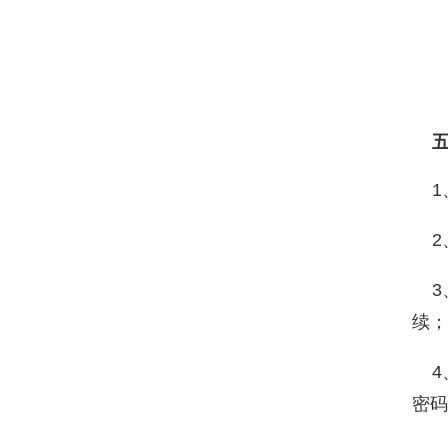
五
1
2
3、
续；
4、
密码