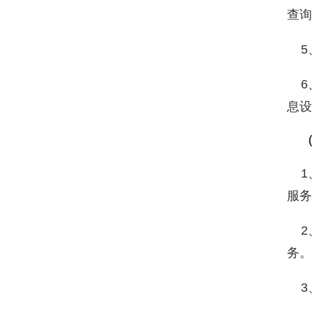
查询
5
6
息设
（
1
服务
2
务。
3