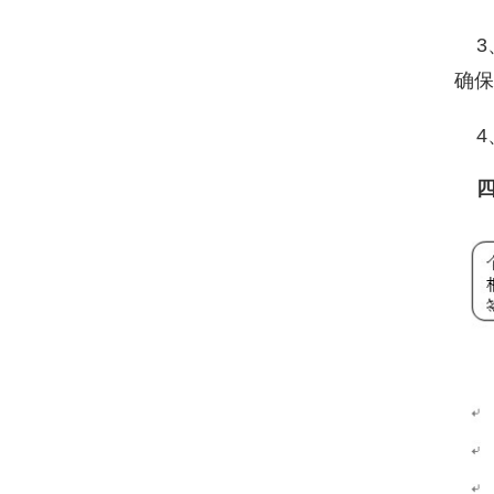
3
确保
4
四