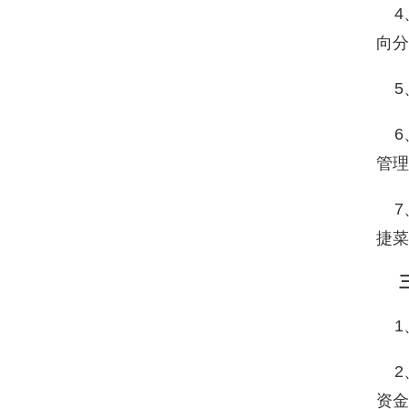
4
向分
5
6
管理
7
捷菜
三
1、
2、
资金