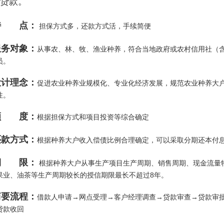
贷款。
 点：
担保方式多，还款方式活，手续简便
务对象：
从事农、林、牧、渔业种养，符合当地政府或农村信用社（
员。
计理念：
促进农业种养业规模化、专业化经济发展，规范农业种养大
性。
 度：
根据担保方式和项目投资等综合确定
款方式：
根据种养大户收入偿债比例合理确定，可以采取分期还本付
 限：
根据种养大户从事生产项目生产周期、销售周期、现金流量
果业、油茶等生产周期较长的授信期限最长不超过8年。
要流程：
借款人申请→网点受理→客户经理调查→贷款审查→贷款审
贷款收回