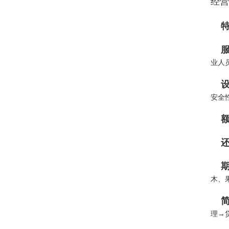
经营
特
服
业人
设
安全
额
还
期
木、
简
理→