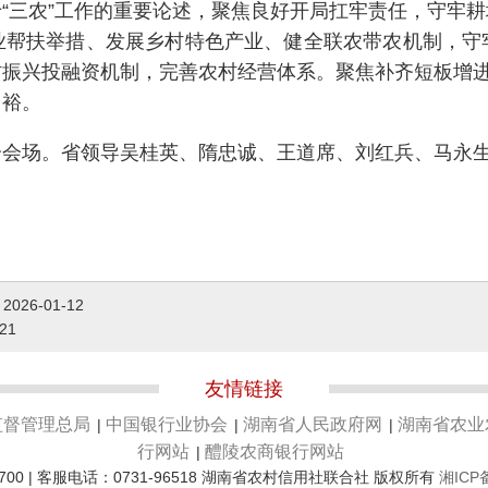
三农”工作的重要论述，聚焦良好开局扛牢责任，守牢耕
业帮扶举措、发展乡村特色产业、健全联农带农机制，守
振兴投融资机制，完善农村经营体系。聚焦补齐短板增进
富裕。
场。省领导吴桂英、隋忠诚、王道席、刘红兵、马永生
作
2026-01-12
-21
友情链接
监督管理总局
中国银行业协会
湖南省人民政府网
湖南省农业
|
|
|
行网站
醴陵农商银行网站
|
700 | 客服电话：0731-96518 湖南省农村信用社联合社 版权所有
湘ICP备