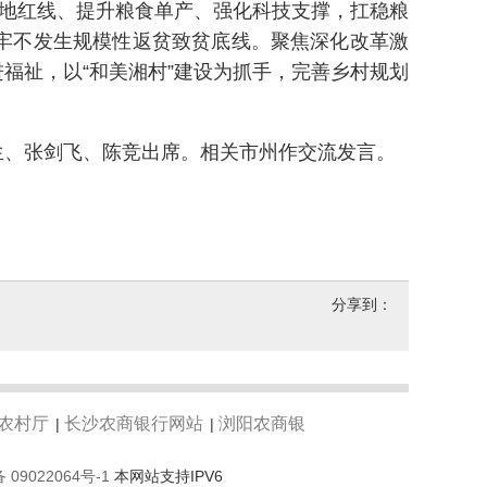
地红线、提升粮食单产、强化科技支撑，扛稳粮
牢不发生规模性返贫致贫底线。聚焦深化改革激
福祉，以“和美湘村”建设为抓手，完善乡村规划
、张剑飞、陈竞出席。相关市州作交流发言。
分享到：
农村厅
长沙农商银行网站
浏阳农商银
|
|
 09022064号-1
本网站支持IPV6