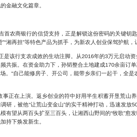
色的金融文化篇章。
吉首农商银行的信贷支持，正是解锁这份密码的关键钥匙
”“湘再担”等特色产品为抓手，为新农人创业保驾护航，
该行支农成效的生动注脚。从2016年的3万元启动资金，
频共振。在资金助力下，孙韬整合土地建成170余亩订
区市场。“自己能修房子、开公司，能带乡亲们一起干，全是
的故事正在上演。返乡创业的符中好用半生积蓄开垦荒山养
调研，被他“让荒山变金山”的实干精神打动，迅速发放50
模有望从两百头扩至三百头，让湘西山野间的“牧歌”愈
融加持下焕发新生。