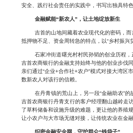
安全、践行社会责任的实践中，书写出独具特
金融赋能
“新农人”，让土地绽放新生
吉首的山地间藏着农业现代化的密码，而
抵押物不足、资金周转急的特点，以“乡村振兴贷
石家冲街道曙光村村民孙韬的创业历程，正是
吉首农商银行的金融支持始终与他的创业步伐同
亲们通过“企业+合作社+农户”模式对接大湾
数新农人对该行的信赖。
在丹青镇的荒山上，另一段“金融助农”
吉首农商银行丹青支行的客户经理翻山越岭走访
了草料储备和设施升级的难题，更让他的养殖规
让小农户与大市场无缝对接，让传统农业在金
织密金融安全网，守护群众“钱袋子”