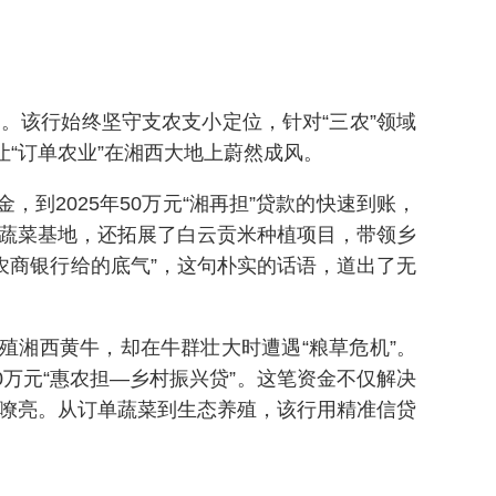
。该行始终坚守支农支小定位，针对“三农”领域
让“订单农业”在湘西大地上蔚然成风。
到2025年50万元“湘再担”贷款的快速到账，
单蔬菜基地，还拓展了白云贡米种植项目，带领乡
农商银行给的底气”，这句朴实的话语，道出了无
殖湘西黄牛，却在牛群壮大时遭遇“粮草危机”。
万元“惠农担—乡村振兴贷”。这笔资金不仅解决
发嘹亮。从订单蔬菜到生态养殖，该行用精准信贷