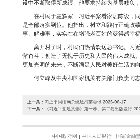
设中不断取得新成绩。他要求持续为基层减负
在村民于鑫辉家，习近平察看家居陈设，同
是全部落实到位。他指出，树立和践行正确政
事、解难事，实实在在增强老百姓的获得感幸
离开村子时，村民们热情欢送总书记。习近平
懈奋斗，创造了无愧于历史和人民的伟大成就
更加光明的未来，不断满足人民对美好生活的
何立峰及中央和国家机关有关部门负责同
上一条：
习近平同缅甸总统敏昂莱会谈
2026-06-17
下一条：
《习近平党建文选》第一卷、第二卷出版发行
20
中国政府网
中国人民银行
国家金融
|
|