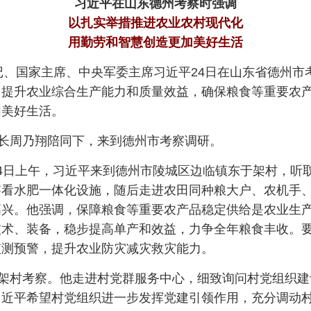
习近平在山东德州考察时强调
以扎实举措推进农业农村现代化
用勤劳和智慧创造更加美好生活
书记、国家主席、中央军委主席习近平24日在山东省德州
力提升农业综合生产能力和质量效益，确保粮食等重要农
加美好生活。
省长周乃翔陪同下，来到德州市考察调研。
4日上午，习近平来到德州市陵城区边临镇东于架村，听取
察看水肥一体化设施，随后走进农田同种粮大户、农机手
高兴。他强调，保障粮食等重要农产品稳定供给是农业生
技术、装备，稳步提高单产和效益，力争全年粮食丰收。
监测预警，提升农业防灾减灾救灾能力。
于架村考察。他走进村党群服务中心，细致询问村党组织
习近平希望村党组织进一步发挥党建引领作用，充分调动