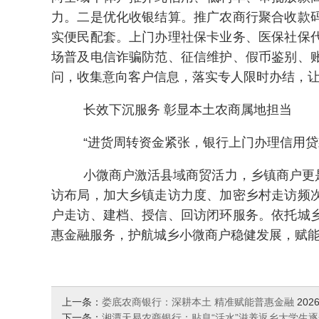
力。二是优化收银结算。推广农商行聚合收款
实便民配套。上门办理社保卡业务、医保社保
场普及电信诈骗防范、征信维护、假币鉴别、
问，收集意向客户信息，落实专人限时办结，
长效下沉服务 彰显本土农商属地担当
“进货周转资金紧张，银行上门办理信用
小微商户激活县域商贸活力，乡镇商户更
访布局，加大乡镇走访力度、加密乡村走访频
户走访、建档、授信、回访闭环服务。依托城
惠金融服务，护航城乡小微商户稳健发展，赋
上一条：
娄底农商银行：深耕本土 精准赋能普惠金融
2026
下一条：
湘潭天易农商银行：贴息“活水”滋养返乡大学生