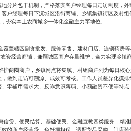
属地分片包干机制，严格落实客户经理每日走访制度，外
。客户经理每日下沉城区沿街商铺、乡镇集镇街区及村组
板，夯实本土农商城乡一体化金融主力军地位。
全覆盖辖区副食批发、服饰零售、建材门店、连锁药房等
村农资经营商铺，兼顾城区商户存量维护，全力实现乡镇
维护商圈商户，乡镇网点将集镇、村组商户列为每日核心
次，做到走访可溯源、成效可考核。工作人员差异化摸排
繁、零辅币需求大、反诈意识薄弱、小额融资不便等特点
惠信贷、便民结算、基础便民、金融宣教四类服务，精准
高效的商户经营贷，免抵押担保，适配货品采购、门店装