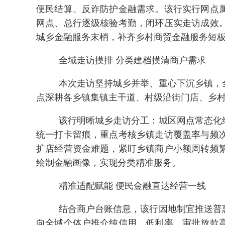
便民结算、反诈防护金融需求。该行实行网点
网点、总行逐级核验考勤，闭环压实走访成效
城乡金融服务末梢，补齐乡村商贸金融服务短
全域走访摸排 分类建档摸清商户需求
本次走访坚持城乡并举、重心下沉乡镇，
点深耕各乡镇集镇主干道、村级沿街门店、乡
该行明晰城乡走访分工：城区网点常态化
统一打卡留痕，重点考核乡镇走访覆盖率与频
扩店经营资金难题，紧盯乡镇商户小额周转频
绘制金融画像，实现分类精准服务。
精准适配赋能 便民金融直达经营一线
结合商户台账信息，该行因地制宜推送普
向全域个体户推介纯信用、低利率、审批放款