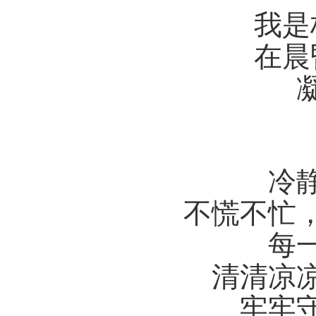
我是
在晨
冷
不慌不忙
每
清清凉
牢牢