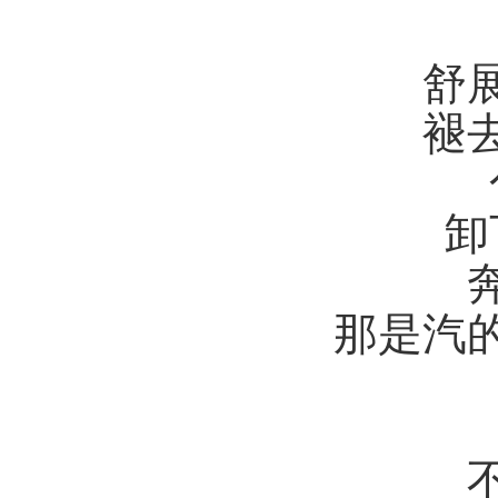
舒
褪
卸
那是汽