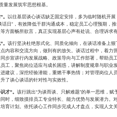
高质量发展筑牢思想根基。
”。
以往基层谈心谈话缺乏固定安排，多为临时随机开展
谈话日”，有效降低干群沟通成本，稳定员工心理预期，
议等方面畅所欲言，真正实现基层心声有处说、合理诉求
”。
该行坚决杜绝形式化、同质化倾向，在谈话准备上狠
重点内容和交流方向，做到有的放矢。谈话过程中，着力
；同步宣讲行内发展战略、政策导向与工作部署，帮助员
职员工，聚焦岗位适应与成长困惑，讲解制度规章与职业
改进建议，深挖经验潜能，重燃干事热情；对管理岗位人
提升了谈心谈话的针对性与实效性。
识才”。
该
行跳出“为谈而谈、只解难题”的单一思维，
的同时，细致摸排员工专业特长、能力优势与发展潜力。
定培育计划。依托谈心工作同步完成人才盘点，实现人文