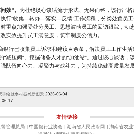
问效”。
为杜绝谈心谈话流于形式、无果而终，该行严格
执行“收集—转办—落实—反馈”工作流程，分类处置员
同时重点加强受处分员工、思想波动员工的回访跟踪，动
整改实效提升员工满意度，筑牢制度公信力。
商银行已收集员工诉求和建议百余条，解决员工工作生活难
的“减压阀”、挖掘储备人才的“加油站”。通过谈心谈话
增强队伍向心力、凝聚力与战斗力，为持续稳健高质量发
携手绘就乡村振兴新图景
2026-06-04
-06-17
友情链接
监督管理总局
中国银行业协会
湖南省人民政府网
湖南省农业
|
|
|