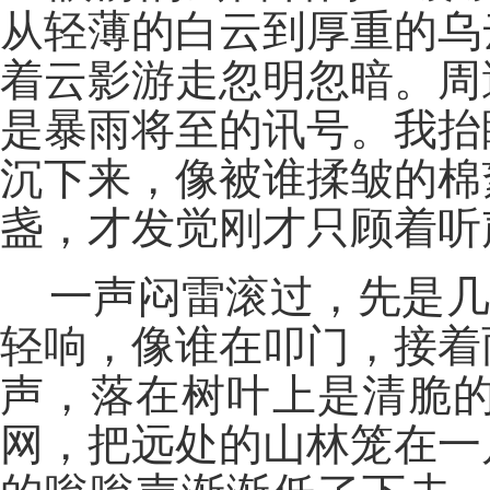
从轻薄的白云到厚重的乌
着云影游走忽明忽暗。周
是暴雨将至的讯号。我抬
沉下来，像被谁揉皱的棉
盏，才发觉刚才只顾着听
一声闷雷滚过，先是几
轻响，像谁在叩门，接着
声，落在树叶上是清脆
网，把远处的山林笼在一