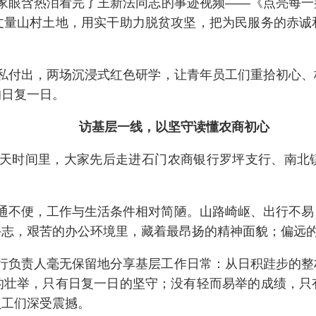
家眼含热泪看完了王新法同志的事迹视频——《点亮每一
丈量山村土地，用实干助力脱贫攻坚，把为民服务的赤诚
私付出，两场沉浸式红色研学，让青年员工们重拾初心、
的日复一日。
访基层一线，以坚守读懂农商初心
天时间里，大家先后走进石门农商银行罗坪支行、南北
通不便，工作与生活条件相对简陋。山路崎岖、出行不易
斗志，艰苦的办公环境里，藏着最昂扬的精神面貌；偏远
行负责人毫无保留地分享基层工作日常：从日积跬步的整
的壮举，只有日复一日的坚守；没有轻而易举的成绩，只
员工们深受震撼。