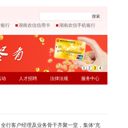
搜索
微银行
湖南农信信用卡
湖南农信手机银行
1
2
3
4
活动
人才招聘
法律法规
服务中心
升。全行客户经理及业务骨干齐聚一堂，集体“充