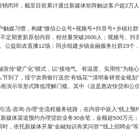
的营销闭环，截至目前累计通过新媒体矩阵触达客户超2万
户触媒习惯，构建“微信公众号+视频号+抖音号+乡镇社群
定期更新原创内容，粉丝量突破2600人；视频号、抖音号
次、公益助农直播12场；同步组建乡镇金融服务社群23个
融宣传“硬广化”模式，以“接地气、有温度、实用性”为核心
人节到了，绥宁农商银行送您‘有钱花’”“清明备耕资金规
、动画演示等形式降低理解门槛。其中《这是惠农快贷和公
“引流-咨询-办理”全流程服务链路，在内容中嵌入“线上预
新媒体渠道预约办理贷款业务30余笔，金额超500万元
。同时，依托新媒体开展“金融知识有奖问答”“线上招聘会”等