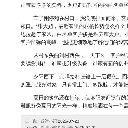
正带着厚厚的资料，逐户走访辖区内的白名单
车子刚停稳在村口，热浪便扑面而来。客
领口。“张大姐，最近家里的柑橘长势怎么样？
地拉起了家常。白名单客户多是种养殖大户、
客户忙碌的高峰，也能更细致地了解他们的经
从村东头的到村西头，一天下来，客户经
要续贷周转，谁家想升级设备，谁家有新的创
夕阳西下，余晖给村庄镀上一层暖色。回
的重点服务对象，只有常上门、多跑腿，才能把
夏日的炎热还在持续，但麻阳农商银行的
融服务像夏日的阳光一样，精准地洒在每一个
上一条：
反诈小记
2025-07-29
下一条：
以清为舵 以规为帆
2025-07-31