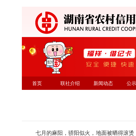
首页
联社介绍
新闻动态
公
七月的麻阳，骄阳似火，地面被晒得滚烫