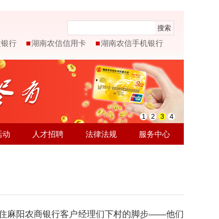
搜索
微银行
湖南农信信用卡
湖南农信手机银行
1
2
3
4
活动
人才招聘
法律法规
服务中心
住麻阳农商银行客户经理们下村的脚步——他们