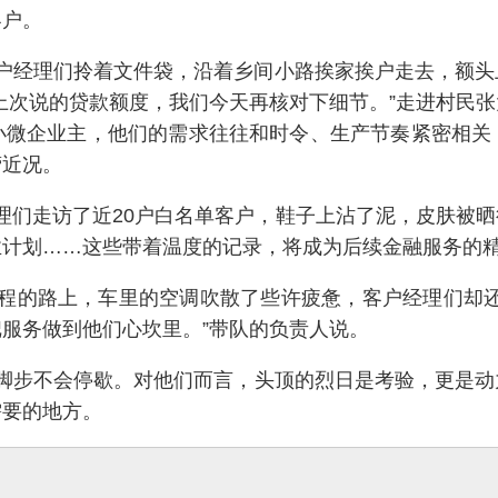
客户。
户经理们拎着文件袋，沿着乡间小路挨家挨户走去，额头
上次说的贷款额度，我们今天再核对下细节。”走进村民
小微企业主，他们的需求往往和时令、生产节奏紧密相关
营近况。
理们走访了近20户白名单客户，鞋子上沾了泥，皮肤被
业计划……这些带着温度的记录，将成为后续金融服务的
程的路上，车里的空调吹散了些许疲惫，客户经理们却还
服务做到他们心坎里。”带队的负责人说。
脚步不会停歇。对他们而言，头顶的烈日是考验，更是动
需要的地方。